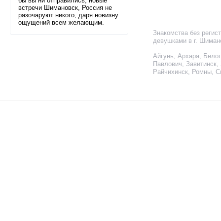
бы вы ни отправились, новые
встречи Шимановск, Россия не
разочаруют никого, даря новизну
ощущений всем желающим.
Знакомства без регис
девушками в г. Шиман
Айгунь
,
Архара
,
Белог
Павлович
,
Завитинск
,
Райчихинск
,
Ромны
,
С