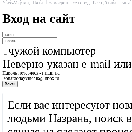
Урус-Мартан
,
Шали
.
Посмотреть все города Республика Чечня
Вход на сайт
чужой компьютер
Неверно указан e-mail или
Пароль потерялся - пиши на
leonardodayvinchik@inbox.ru
Если вас интересуют нов
людьми Назрань, поиск в
случае на
сделают процес