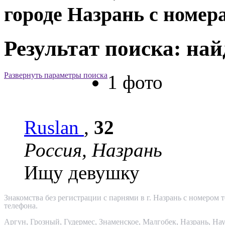
городе Назрань с номер
Результат поиска: най
Развернуть параметры поиска
1 фото
Ruslan
,
32
Россия, Назрань
Ищу девушку
Знакомства без регистрации с парнями в г. Назрань с номером 
телефона
.
Аргун
,
Грозный
,
Гудермес
,
Знаменское
,
Малгобек
,
Назрань
,
Нау