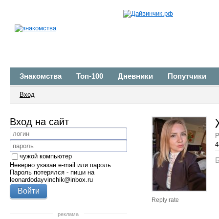
Знакомства
Топ-100
Дневники
Попутчики
Вход
Вход на сайт
Р
4
чужой компьютер
Б
Неверно указан e-mail или пароль
Пароль потерялся - пиши на
leonardodayvinchik@inbox.ru
Reply rate
реклама