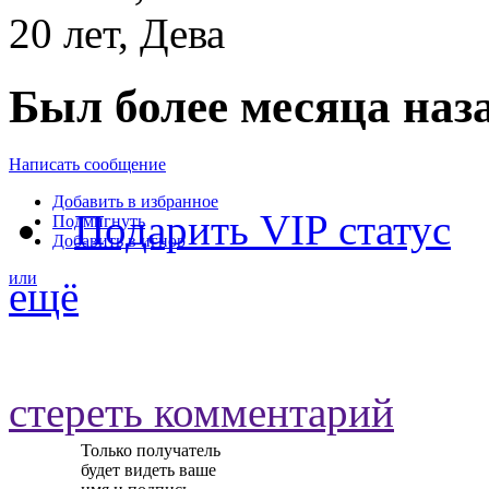
20 лет, Дева
Был более месяца наз
Написать сообщение
Добавить в избранное
Подарить VIP статус
Подмигнуть
Добавить в игнор
или
ещё
стереть комментарий
Только получатель
будет видеть ваше