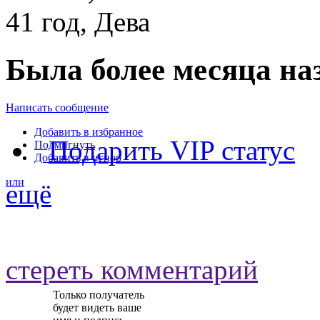
41 год, Дева
Была более месяца на
Написать сообщение
Добавить в избранное
Подарить VIP статус
Подмигнуть
Добавить в игнор
или
ещё
стереть комментарий
Только получатель
будет видеть ваше