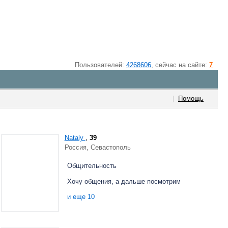
Пользователей:
4268606
, cейчас на сайте:
7
|
Помощь
Nataly
,
39
Россия, Севастополь
Общительность
Хочу общения, а дальше посмотрим
и еще 10
Новые впечатления