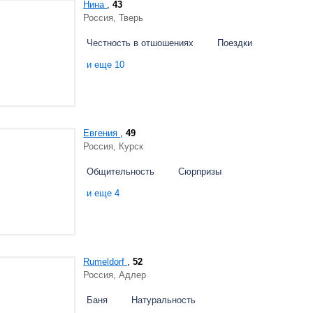
Нина
,
43
Россия, Тверь
Честность в отшошениях
Поездки
и еще 10
Евгения
,
49
Россия, Курск
Общительность
Сюрпризы
и еще 4
Rumeldorf
,
52
Россия, Адлер
Баня
Натуральность