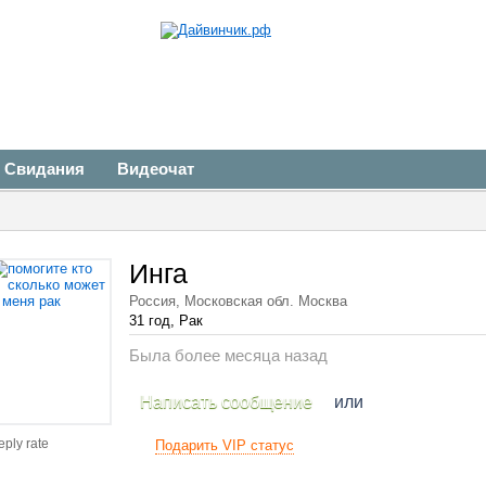
Свидания
Видеочат
Инга
Россия, Московская обл. Москва
31 год, Рак
Была более месяца назад
Написать сообщение
или
eply rate
Подарить VIP статус