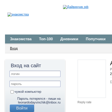
Знакомства
Топ-100
Дневники
Попутчики
Вход
Вход на сайт
Р
2
Б
чужой компьютер
Пароль потерялся - пиши на
leonardodayvinchik@inbox.ru
Reply rate